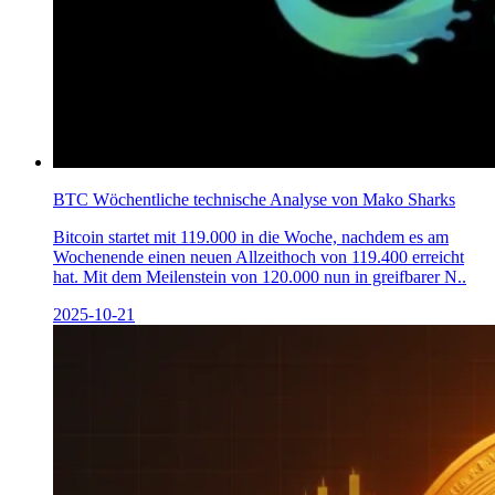
BTC Wöchentliche technische Analyse von Mako Sharks
Bitcoin startet mit 119.000 in die Woche, nachdem es am
Wochenende einen neuen Allzeithoch von 119.400 erreicht
hat. Mit dem Meilenstein von 120.000 nun in greifbarer N..
2025-10-21