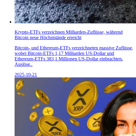
Krypto-ETFs verzeichnen Milliarden-Zuflüsse, während
Bitcoin neue Höchststände erreicht
Bitcoin- und Ethereum-ETFs verzeichneten massive Zuflüsse,
wobei Bitcoin-ETFs 1,17 Milliarden US-Dollar und
Ethereum-ETFs 383,1 Millionen US-Dollar einbrachten.
Auslöse..
2025-10-21