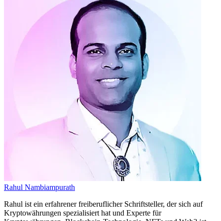
Rahul Nambiampurath
Rahul ist ein erfahrener freiberuflicher Schriftsteller, der sich auf
Kryptowährungen spezialisiert hat und Experte für