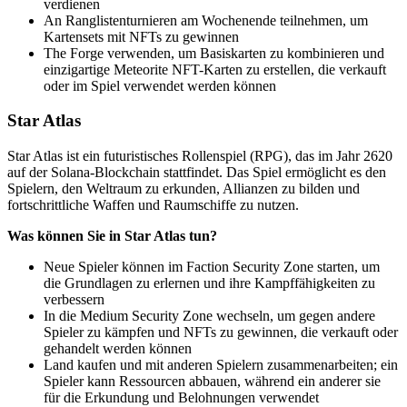
verdienen
An Ranglistenturnieren am Wochenende teilnehmen, um
Kartensets mit NFTs zu gewinnen
The Forge verwenden, um Basiskarten zu kombinieren und
einzigartige Meteorite NFT-Karten zu erstellen, die verkauft
oder im Spiel verwendet werden können
Star Atlas
Star Atlas ist ein futuristisches Rollenspiel (RPG), das im Jahr 2620
auf der Solana-Blockchain stattfindet. Das Spiel ermöglicht es den
Spielern, den Weltraum zu erkunden, Allianzen zu bilden und
fortschrittliche Waffen und Raumschiffe zu nutzen.
Was können Sie in Star Atlas tun?
Neue Spieler können im Faction Security Zone starten, um
die Grundlagen zu erlernen und ihre Kampffähigkeiten zu
verbessern
In die Medium Security Zone wechseln, um gegen andere
Spieler zu kämpfen und NFTs zu gewinnen, die verkauft oder
gehandelt werden können
Land kaufen und mit anderen Spielern zusammenarbeiten; ein
Spieler kann Ressourcen abbauen, während ein anderer sie
für die Erkundung und Belohnungen verwendet