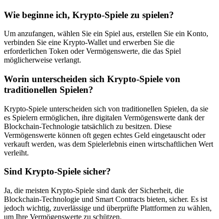
Wie beginne ich, Krypto-Spiele zu spielen?
Um anzufangen, wählen Sie ein Spiel aus, erstellen Sie ein Konto,
verbinden Sie eine Krypto-Wallet und erwerben Sie die
erforderlichen Token oder Vermögenswerte, die das Spiel
möglicherweise verlangt.
Worin unterscheiden sich Krypto-Spiele von
traditionellen Spielen?
Krypto-Spiele unterscheiden sich von traditionellen Spielen, da sie
es Spielern ermöglichen, ihre digitalen Vermögenswerte dank der
Blockchain-Technologie tatsächlich zu besitzen. Diese
Vermögenswerte können oft gegen echtes Geld eingetauscht oder
verkauft werden, was dem Spielerlebnis einen wirtschaftlichen Wert
verleiht.
Sind Krypto-Spiele sicher?
Ja, die meisten Krypto-Spiele sind dank der Sicherheit, die
Blockchain-Technologie und Smart Contracts bieten, sicher. Es ist
jedoch wichtig, zuverlässige und überprüfte Plattformen zu wählen,
um Ihre Vermögenswerte zu schützen.