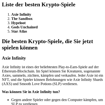
Liste der besten Krypto-Spiele
Axie Infinity
The Sandbox
Hypeloot
Gods Unchained
Star Atlas
Die besten Krypto-Spiele, die Sie jetzt
spielen können
Axie Infinity
Axie Infinity ist eines der beliebtesten Play-to-Earn-Spiele auf der
Ethereum-Blockchain. Im Spiel können Sie Kreaturen, sogenannte
Axies, sammeln, züchten, kämpfen und verkaufen. Jeder Axie ist ein
NFT, und die Spieler können Belohnungen wie Axie Infinity Shards
(AXS) und Smooth Love Potions (SLP) verdienen.
Was können Sie in Axie Infinity tun?
Gegen andere Spieler oder gegen den Computer kämpfen, um
SLP zu verdienen