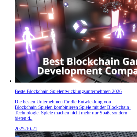
Beste Blockchain-Spielentwicklungsunternehmen 2026
Die besten Unternehmen für die Entwicklung von
Blockchain-Spielen kombinieren Spiele mit der Blockchain-
Technologie. Spiele machen nicht mehr nur Spaß, sondern
bieten d..
2025-10-21