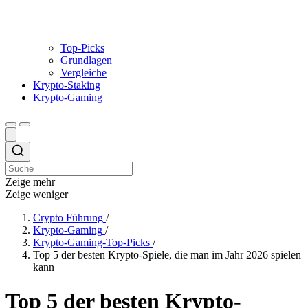
Top-Picks
Grundlagen
Vergleiche
Krypto-Staking
Krypto-Gaming
Zeige mehr
Zeige weniger
Crypto Führung
/
Krypto-Gaming
/
Krypto-Gaming-Top-Picks
/
Top 5 der besten Krypto-Spiele, die man im Jahr 2026 spielen
kann
Top 5 der besten Krypto-