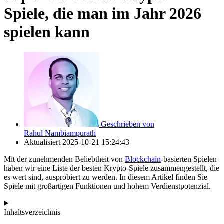
Spiele, die man im Jahr 2026
spielen kann
Geschrieben von
Rahul Nambiampurath
Aktualisiert
2025-10-21 15:24:43
Mit der zunehmenden Beliebtheit von
Blockchain
-basierten Spielen
haben wir eine Liste der besten Krypto-Spiele zusammengestellt, die
es wert sind, ausprobiert zu werden. In diesem Artikel finden Sie
Spiele mit großartigen Funktionen und hohem Verdienstpotenzial.
Inhaltsverzeichnis