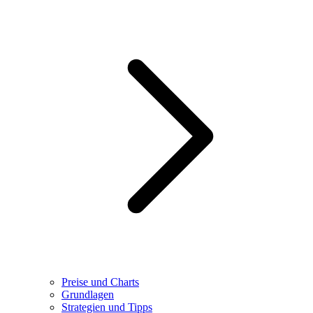
Preise und Charts
Grundlagen
Strategien und Tipps