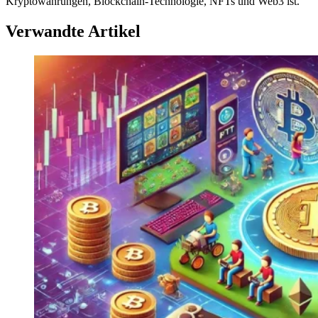
Kryptowährungen, Blockchain-Technologie, NFTs und Web3 ist.
Verwandte Artikel