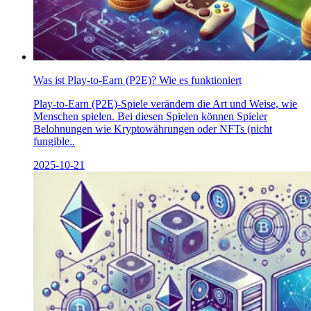
Was ist Play-to-Earn (P2E)? Wie es funktioniert
Play-to-Earn (P2E)-Spiele verändern die Art und Weise, wie
Menschen spielen. Bei diesen Spielen können Spieler
Belohnungen wie Kryptowährungen oder NFTs (nicht
fungible..
2025-10-21