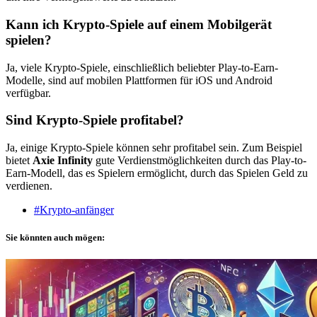
Kann ich Krypto-Spiele auf einem Mobilgerät
spielen?
Ja, viele Krypto-Spiele, einschließlich beliebter Play-to-Earn-
Modelle, sind auf mobilen Plattformen für iOS und Android
verfügbar.
Sind Krypto-Spiele profitabel?
Ja, einige Krypto-Spiele können sehr profitabel sein. Zum Beispiel
bietet
Axie Infinity
gute Verdienstmöglichkeiten durch das Play-to-
Earn-Modell, das es Spielern ermöglicht, durch das Spielen Geld zu
verdienen.
#Krypto-anfänger
Sie könnten auch mögen: