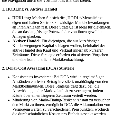
die Navigation durch die Volatilität des Marktes bieten.
1. HODLing vs. Aktiver Handel
HODLing:
Machen Sie sich die „HODL“-Mentalität zu
eigen und halten Sie trotz kurzfristiger Marktschwankungen
an Ihren Anlagen fest. Diese Strategie ist ideal für diejenigen,
die an das langfristige Potenzial der von ihnen gewählten
Anlagen glauben.
Aktiver Handel:
Für diejenigen, die aus kurzfristigen
Kursbewegungen Kapital schlagen wollen, beinhaltet der
aktive Handel den Kauf und Verkauf innerhalb kürzerer
Zeiträume. Diese Strategie erfordert ein aktiveres Vorgehen
und eine kontinuierliche Marktbeobachtung.
2. Dollar-Cost Averaging (DCA) Strategie
Konsistentes Investieren: Bei DCA wird in regelmäßigen
Abständen ein fester Betrag investiert, unabhängig von den
Marktbedingungen. Diese Strategie trägt dazu bei, die
Auswirkungen der Marktvolatilität zu verringern, indem
Käufe über einen längeren Zeitraum verteilt werden.
Minderung von Markt-Timing-Risiken: Anstatt zu versuchen,
den Markt zu timen, ermöglicht DCA die Akkumulation von
Vermögenswerten zu verschiedenen Preispunkten, wodurch
die durchschnittlichen Kosten pro Einheit gesenkt werden