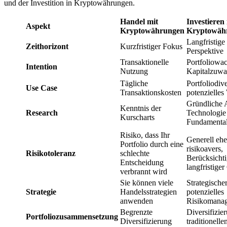
und der Investition in Kryptowährungen.
Handel mit
Investieren 
Aspekt
Kryptowährungen
Kryptowäh
Langfristige 
Zeithorizont
Kurzfristiger Fokus
Perspektive
Transaktionelle
Portfoliowa
Intention
Nutzung
Kapitalzuwa
Tägliche
Portfoliodive
Use Case
Transaktionskosten
potenzielle
Gründliche 
Kenntnis der
Research
Technologie
Kurscharts
Fundamental
Risiko, dass Ihr
Generell ehe
Portfolio durch eine
risikoavers,
Risikotoleranz
schlechte
Berücksicht
Entscheidung
langfristige
verbrannt wird
Sie können viele
Strategische
Strategie
Handelsstrategien
potenzielles
anwenden
Risikomana
Begrenzte
Diversifizie
Portfoliozusammensetzung
Diversifizierung
traditionell