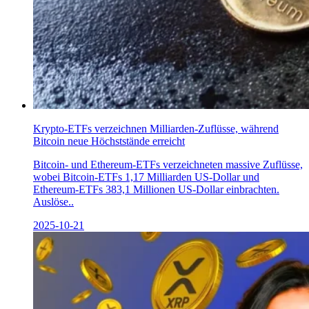
Krypto-ETFs verzeichnen Milliarden-Zuflüsse, während
Bitcoin neue Höchststände erreicht
Bitcoin- und Ethereum-ETFs verzeichneten massive Zuflüsse,
wobei Bitcoin-ETFs 1,17 Milliarden US-Dollar und
Ethereum-ETFs 383,1 Millionen US-Dollar einbrachten.
Auslöse..
2025-10-21