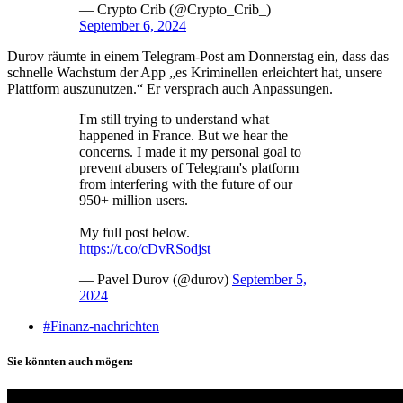
— Crypto Crib (@Crypto_Crib_)
September 6, 2024
Durov räumte in einem Telegram-Post am Donnerstag ein, dass das
schnelle Wachstum der App „es Kriminellen erleichtert hat, unsere
Plattform auszunutzen.“ Er versprach auch Anpassungen.
I'm still trying to understand what
happened in France. But we hear the
concerns. I made it my personal goal to
prevent abusers of Telegram's platform
from interfering with the future of our
950+ million users.
My full post below.
https://t.co/cDvRSodjst
— Pavel Durov (@durov)
September 5,
2024
#Finanz-nachrichten
Sie könnten auch mögen: