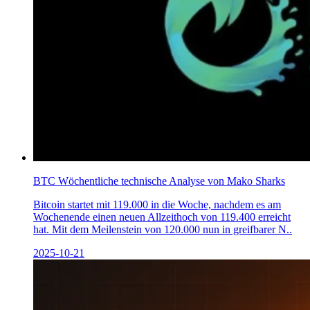
BTC Wöchentliche technische Analyse von Mako Sharks
Bitcoin startet mit 119.000 in die Woche, nachdem es am
Wochenende einen neuen Allzeithoch von 119.400 erreicht
hat. Mit dem Meilenstein von 120.000 nun in greifbarer N..
2025-10-21