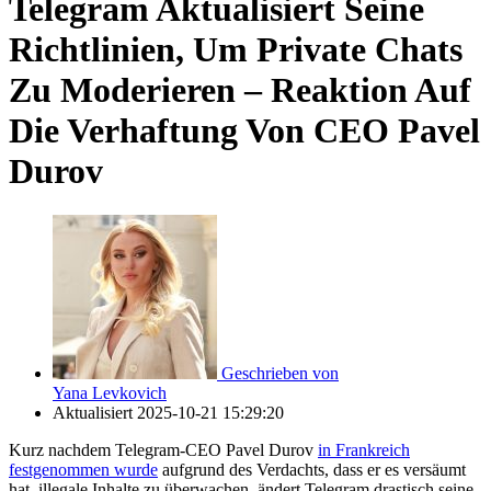
Telegram Aktualisiert Seine
Richtlinien, Um Private Chats
Zu Moderieren – Reaktion Auf
Die Verhaftung Von CEO Pavel
Durov
Geschrieben von
Yana Levkovich
Aktualisiert
2025-10-21 15:29:20
Kurz nachdem Telegram-CEO Pavel Durov
in Frankreich
festgenommen wurde
aufgrund des Verdachts, dass er es versäumt
hat, illegale Inhalte zu überwachen, ändert Telegram drastisch seine