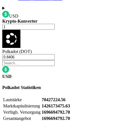
USD
Krypto-Konverter
Polkadot (DOT)
USD
Polkadot
Statistiken
Lautstärke
70427224.56
Marktkapitalisierung
1426173475.63
Verfügb. Versorgung
1696694792.70
Gesamtangebot
1696694792.70