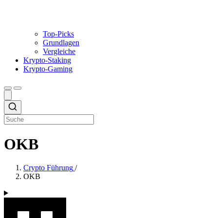
Top-Picks
Grundlagen
Vergleiche
Krypto-Staking
Krypto-Gaming
OKB
Crypto Führung
/
OKB