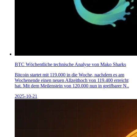
BTC Wöchentliche technische Analyse von Mako Sharks
Bitcoin startet mit 119.000 in die Woche, nachdem es am
Wochenende einen neuen Allzeithoch von 119.400 erreicht
hat. Mit dem Meilenstein von 120.000 nun in greifbarer N..
2025-10-21