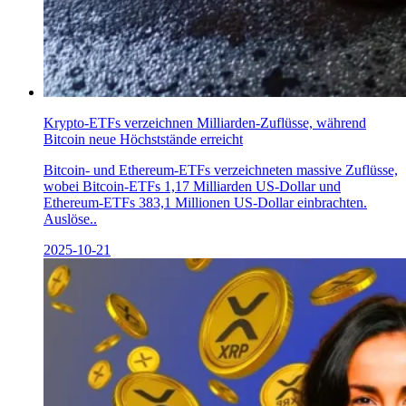
Krypto-ETFs verzeichnen Milliarden-Zuflüsse, während
Bitcoin neue Höchststände erreicht
Bitcoin- und Ethereum-ETFs verzeichneten massive Zuflüsse,
wobei Bitcoin-ETFs 1,17 Milliarden US-Dollar und
Ethereum-ETFs 383,1 Millionen US-Dollar einbrachten.
Auslöse..
2025-10-21