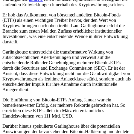
laufenden Entwicklungen innerhalb des Kryptowährungssektors
Er hob das Aufkommen von börsengehandelten Bitcoin-Fonds
(ETFs) als einen wichtigen Treiber hervor, der den Wert von
Kryptowährungen nach oben treibt. Laut Garlinghouse erlebt die
Branche zum ersten Mal den Zufluss erheblicher institutioneller
Investitionen, was eine entscheidende Wende in ihrer Entwicklung
darstellt.
Garlinghouse unterstreicht die transformative Wirkung von
aufsichtsrechtlichen Anerkennungen und verweist auf die
entscheidende Rolle der Genehmigung mehrerer Bitcoin-ETFs
durch die Securities and Exchange Commission (SEC). Er ist der
Ansicht, dass diese Entwicklung nicht nur die Glaubwürdigkeit von
Kryptowährungen als legitime Anlageklasse stärkt, sondern auch als
entscheidender Impuls für ihre Annahme durch institutionelle
Anleger dient.
Die Einführung von Bitcoin-ETFs Anfang Januar war ein
bemerkenswerter Erfolg, der mehrere Rekorde gebrochen hat. So
erreichten diese ETFs allein im März ein erstaunliches
Handelsvolumen von 111 Mrd. USD.
Darüber hinaus spekulierte Garlinghouse über die potenziellen
Auswirkungen der bevorstehenden Bitcoin-Halbierung und deutete