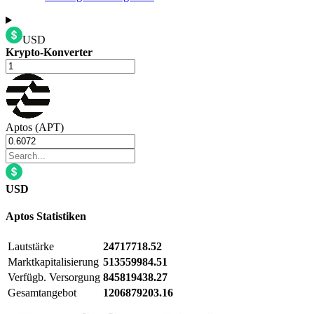
USD
Krypto-Konverter
Aptos (APT)
USD
Aptos
Statistiken
Lautstärke
24717718.52
Marktkapitalisierung
513559984.51
Verfügb. Versorgung
845819438.27
Gesamtangebot
1206879203.16