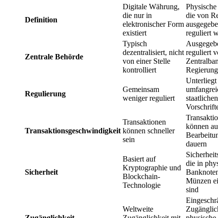
Digitale Währung,
Physische
die nur in
die von R
Definition
elektronischer Form
ausgegebe
existiert
reguliert 
Typisch
Ausgegeb
dezentralisiert, nicht
reguliert 
Zentrale Behörde
von einer Stelle
Zentralba
kontrolliert
Regierun
Unterliegt
Gemeinsam
umfangrei
Regulierung
weniger reguliert
staatlichen
Vorschrift
Transakti
Transaktionen
können au
Transaktionsgeschwindigkeit
können schneller
Bearbeitu
sein
dauern
Sicherhei
Basiert auf
die in phy
Kryptographie und
Sicherheit
Banknote
Blockchain-
Münzen ei
Technologie
sind
Eingeschr
Weltweite
Zugänglich
Zugänglichkeit
Zugänglichkeit mit
physische