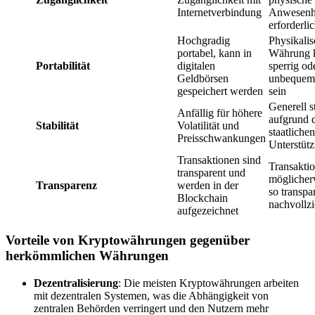
Internetverbindung
Anwesenhe
erforderli
Hochgradig
Physikali
portabel, kann in
Währung 
Portabilität
digitalen
sperrig od
Geldbörsen
unbequem 
gespeichert werden
sein
Generell s
Anfällig für höhere
aufgrund 
Stabilität
Volatilität und
staatlichen
Preisschwankungen
Unterstüt
Transaktionen sind
Transakti
transparent und
möglicher
Transparenz
werden in der
so transpa
Blockchain
nachvollz
aufgezeichnet
Vorteile von Kryptowährungen gegenüber
herkömmlichen Währungen
Dezentralisierung
: Die meisten Kryptowährungen arbeiten
mit dezentralen Systemen, was die Abhängigkeit von
zentralen Behörden verringert und den Nutzern mehr