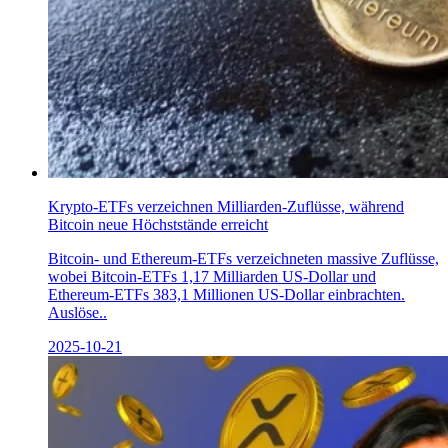
Krypto-ETFs verzeichnen Milliarden-Zuflüsse, während
Bitcoin neue Höchststände erreicht
Bitcoin- und Ethereum-ETFs verzeichneten massive Zuflüsse,
wobei Bitcoin-ETFs 1,17 Milliarden US-Dollar und
Ethereum-ETFs 383,1 Millionen US-Dollar einbrachten.
Auslöse..
2025-10-21