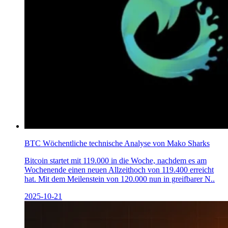
BTC Wöchentliche technische Analyse von Mako Sharks
Bitcoin startet mit 119.000 in die Woche, nachdem es am
Wochenende einen neuen Allzeithoch von 119.400 erreicht
hat. Mit dem Meilenstein von 120.000 nun in greifbarer N..
2025-10-21